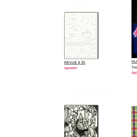
HU
REVUE # 35
Tom
Agotado!
Ago