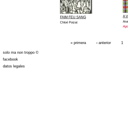
A 
FAIM FEU SANG
Ana
Chloé Poizat
Ago
PÁGINAS
« primera
‹ anterior
1
solo ma non troppo ©
facebook
datos legales