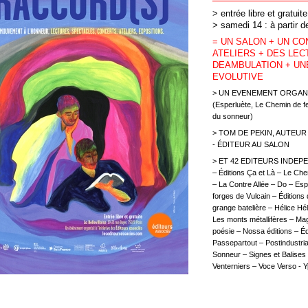
> entrée libre et gratuit
> samedi 14 : à partir 
= UN SALON + UN CO
ATELIERS + DES LE
DEAMBULATION + UNE
EVOLUTIVE
> UN EVENEMENT ORGANIS
(Esperluète, Le Chemin de fer
du sonneur)
> TOM DE PEKIN, AUTEUR 
- ÉDITEUR AU SALON
> ET 42 EDITEURS INDEPEND
– Éditions Ça et Là – Le Ch
– La Contre Allée – Do – Esp
forges de Vulcain – Édition
grange batelière – Hélice Hél
Les monts métallifères – Mag
poésie – Nossa éditions – Éd
Passepartout – Postindustria
Sonneur – Signes et Balises 
Venterniers – Voce Verso - Y