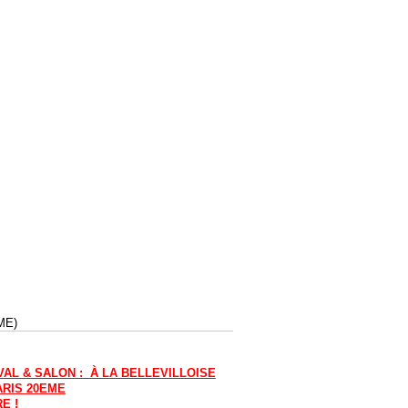
ME)
VAL & SALON : À LA BELLEVILLOISE
ARIS 20EME
E !