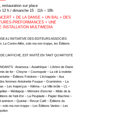
e, restauration sur place
de 12 h / dimanche 15 : 11h – 18h
NCERT + DE LA DANSE + UN BAL + DES
CTURES-PREFORMANCES + UNE
 INSTALLATION MULTIMEDIA
E A L'INITIIATIVE DES EDITEURS ASSOCIES
, La Contre Allée, solo ma non troppo, les Éditions
DE L’AFFICHE, EST INVITÉ EN TANT QU’ARTISTE
ANTS : Anamosa – Asiathèque – L’Arbre de Diane
emin de fer - Cheyne – Cosmopole – La clé à molette
erluète – Éditions Fotokino – L’échappée – Aux
s des femmes-Antoinette Fouque – Graminées – La
as – Les Inaperçus – Kiléma – La Ville brûle – L’L –
ellan – Médiapop – Mémoire d’encrier – Midis de la
itions de l’œil d’or – La Peuplade – Papier Machine –
l animism – Quintal – Revue Café – Éditions du
– solo ma non troppo – Les Éditions Vanloo – Les
psilon