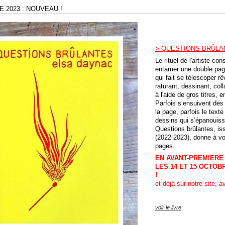
 2023 : NOUVEAU !
> QUESTIONS BRÛLAN
Le rituel de l'artiste co
entamer une double page d
qui fait se télescoper r
raturant, dessinant, col
à l'aide de gros titres, 
Parfois s’ensuivent des 
la page, parfois le text
dessins qui s’épanouiss
Questions brûlantes, iss
(2022-2023), donne à vo
pages.
EN AVANT-PREMIERE
LES 14 ET 15 OCTOBR
!
et déjà sur notre site, 
voir le livre