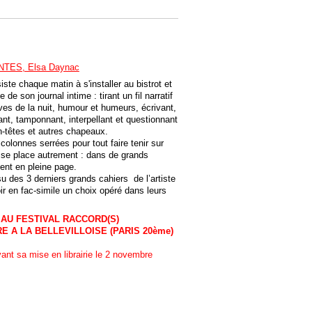
TES, Elsa Daynac
nsiste chaque matin à s'installer au bistrot et
e son journal intime : tirant un fil narratif
êves de la nuit, humour et humeurs, écrivant,
lant, tamponnant, interpellant et questionnant
en-têtes et autres chapeaux.
colonnes serrées pour tout faire tenir sur
e se place autrement : dans de grands
ent en pleine page.
u des 3 derniers grands cahiers de l’artiste
ir en fac-simile un choix opéré dans leurs
 AU FESTIVAL RACCORD(S)
E A LA BELLEVILLOISE (PARIS 20ème)
avant sa mise en librairie le 2 novembre