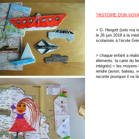
"HISTOIRE D'UN VOY
> G. Hergott (solo ma no
le 26 juin 2018 à la mé
scolarisés à l’école Gré
> chaque enfant a réalis
éléments: la carte du l
intégrés) + les moyens d
rendre (avion, bateau, vo
raconte pourquoi il va là-