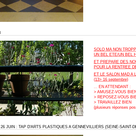
8
SOLO MA NON TROPP
UN BEL ETE/UN BEL 
ET PREPARE DES N
POUR LA RENTREE 
ET LE SALON MAD A 
(13> 16 septembre)
... EN ATTENDANT :
> AMUSEZ-VOUS BIE
> REPOSEZ-VOUS BI
> TRAVAILLEZ BIEN
(plusieurs réponses pos
> 26 JUIN : TAP D'ARTS PLASTIQUES A GENNEVILLIERS (SEINE-SAINT-D