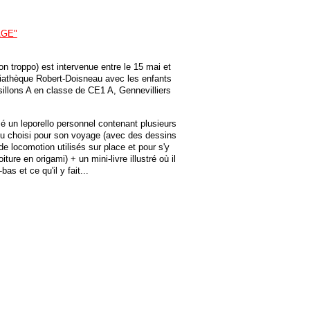
AGE"
n troppo) est intervenue entre le 15 mai et
diathèque Robert-Doisneau avec les enfants
sillons A en classe de CE1 A, Gennevilliers
é un leporello personnel contenant plusieurs
ieu choisi pour son voyage (avec des dessins
e locomotion utilisés sur place et pour s'y
iture en origami) + un mini-livre illustré où il
bas et ce qu'il y fait...