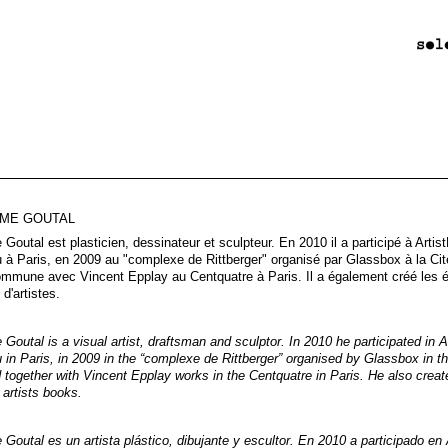
UME GOUTAL
 Goutal est plasticien, dessinateur et sculpteur. En 2010 il a participé à Arti
à Paris, en 2009 au "complexe de Rittberger" organisé par Glassbox à la Cité
mmune avec Vincent Epplay au Centquatre à Paris. Il a également créé les éd
 d'artistes.
 Goutal is a visual artist, draftsman and sculptor. In 2010 he participated in 
in Paris, in 2009 in the “complexe de Rittberger” organised by Glassbox in th
 together with Vincent Epplay works in the Centquatre in Paris. He also creat
 artists books.
 Goutal es un artista plástico, dibujante y escultor. En 2010 a participado en 