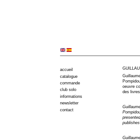
GUILLA
accueil
Guillaume
catalogue
Pompidou 
commande
oeuvre co
club solo
des livres
informations
newsletter
Guillaume
contact
Pompidou 
presented
publishes
Guillaume