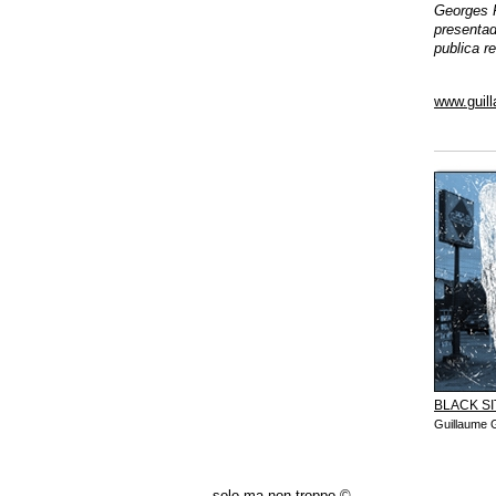
Georges P
presentad
publica re
www.guil
BLACK SI
Guillaume 
solo ma non troppo ©