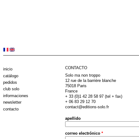
CONTACTO
inicio
Solo ma non troppo
catálogo
12 rue de la barrière blanche
pedidos
75018 Paris
club solo
France
informaciones
+ 33 (0)1 42 28 58 97 (tel + fax)
+ 06 83 29 12 70
newsletter
contact@editions-solo.fr
contacto
apellido
correo electrónico
*