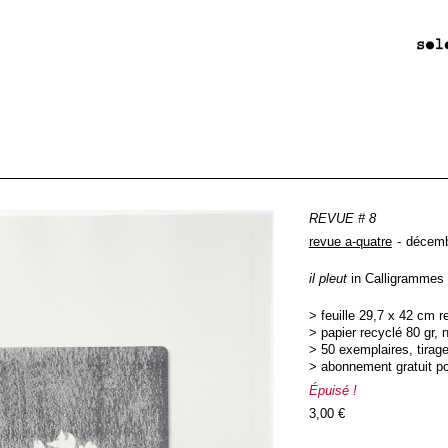
REVUE # 8
revue a-quatre
décemb
il pleut
in Calligrammes 
> feuille 29,7 x 42 cm r
> papier recyclé 80 gr, n
> 50 exemplaires, tirag
> abonnement gratuit p
Épuisé !
3,00 €